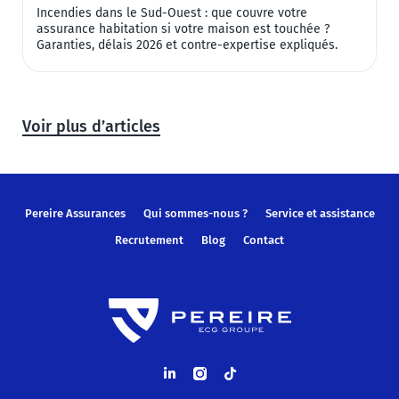
Incendies dans le Sud-Ouest : que couvre votre
8
assurance habitation si votre maison est touchée ?
2
Garanties, délais 2026 et contre-expertise expliqués.
a
Voir plus d’articles
Pereire Assurances
Qui sommes-nous ?
Service et assistance
Recrutement
Blog
Contact