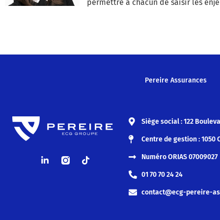
permettre à chacun de saisir les enje
Pereire Assurances
Siège social : 122 Boulev
Centre de gestion : 105
Numéro ORIAS 07009027
01 70 70 24 24
contact@ecg-pereire-a