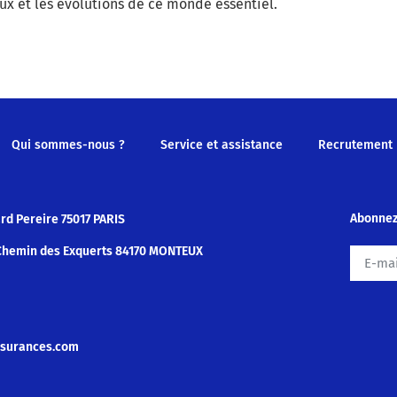
ux et les évolutions de ce monde essentiel.
Qui sommes-nous ?
Service et assistance
Recrutement
Abonnez
ard Pereire 75017 PARIS
0 Chemin des Exquerts 84170 MONTEUX
ssurances.com